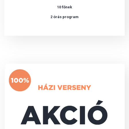
10 főnek
2 órás program