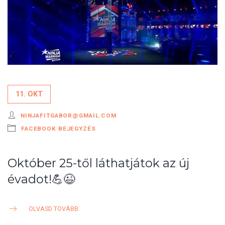
11. OKT
NINJAFITGABOR@GMAIL.COM
FACEBOOK BEJEGYZÉS
Október 25-től láthatjátok az új
évadot!💪😉
OLVASD TOVÁBB