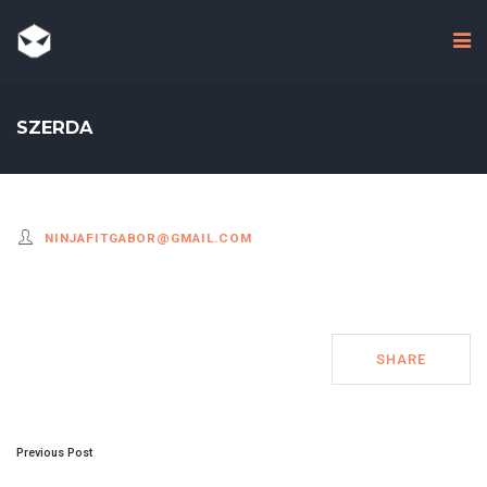
SZERDA
NINJAFITGABOR@GMAIL.COM
SHARE
POST
Previous Post
NAVIGATION